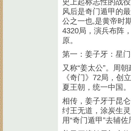
史上起标志性的战役
风后是奇门遁甲的最
公之一也,是黄帝时
4320局，演兵布
原。
第一：姜子牙：星门
又称“姜太公”。周
《奇门》72局，创
夏王朝，统一中国。
相传，姜子牙于昆仑
纣王无道，涂炭生灵
用“奇门遁甲”去辅