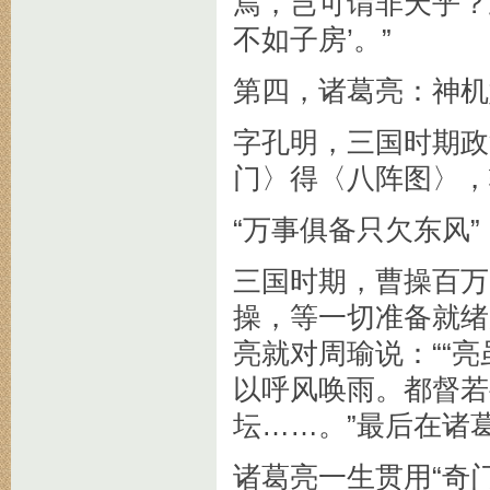
焉，岂可谓非天乎？
不如子房’。”
第四，诸葛亮：神机
字孔明，三国时期政
门〉得〈八阵图〉，
“万事俱备只欠东风
三国时期，曹操百万
操，等一切准备就绪
亮就对周瑜说：““
以呼风唤雨。都督若
坛……。”最后在诸
诸葛亮一生贯用“奇