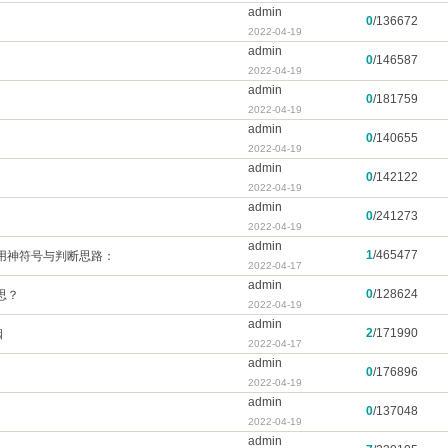
admin
0
/
136672
2022-04-19
admin
0
/
146587
2022-04-19
admin
0
/
181759
2022-04-19
admin
0
/
140655
2022-04-19
admin
0
/
142122
2022-04-19
admin
0
/
241273
2022-04-19
admin
1
/
465477
用神符号与判断思路：
2022-04-17
admin
0
/
128624
思？
2022-04-19
admin
2
/
171990
姻
2022-04-17
admin
0
/
176896
2022-04-19
admin
0
/
137048
2022-04-19
admin