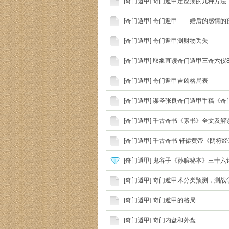
[
奇门遁甲
]
奇门遁甲定应期的几种方法
[
奇门遁甲
]
奇门遁甲——婚后的感情的
[
奇门遁甲
]
奇门遁甲测财物丢失
[
奇门遁甲
]
取象直读奇门遁甲三奇六仪8
[
奇门遁甲
]
奇门遁甲吉凶格局表
[
奇门遁甲
]
谋圣张良奇门遁甲手稿《奇
[
奇门遁甲
]
千古奇书《素书》全文及解
[
奇门遁甲
]
千古奇书 轩辕黄帝《阴符
[
奇门遁甲
]
鬼谷子《孙膑秘本》三十六
[
奇门遁甲
]
奇门遁甲术分类预测，测战
[
奇门遁甲
]
奇门遁甲的格局
[
奇门遁甲
]
奇门内盘和外盘