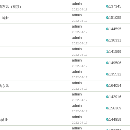
admin
0
/
137345
借东风（视频）
2022-04-18
admin
0
/
151055
—坤卦
2022-04-17
admin
0
/
144595
2022-04-17
admin
0
/
136331
2022-04-17
admin
1
/
141599
2022-04-17
admin
0
/
149506
2022-04-17
admin
0
/
135532
2022-04-17
admin
0
/
164054
借东风
2022-04-17
admin
0
/
142916
2022-04-17
admin
0
/
156369
2022-04-17
admin
0
/
144859
作就业
2022-04-17
admin