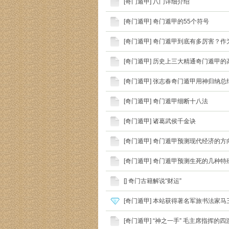
[
奇门遁甲
]
八门详细介绍
[
奇门遁甲
]
奇门遁甲的55个符号
[
奇门遁甲
]
奇门遁甲到底有多厉害？作
[
奇门遁甲
]
历史上三大精通奇门遁甲的
[
奇门遁甲
]
张志春奇门遁甲用神归纳总
[
奇门遁甲
]
奇门遁甲细断十八法
[
奇门遁甲
]
诸葛武侯千金诀
[
奇门遁甲
]
奇门遁甲预测现代经济的方
[
奇门遁甲
]
奇门遁甲预测生死的几种特
[
]
奇门古籍解说“财运”
[
奇门遁甲
]
本站获得著名军旅书法家马
[
奇门遁甲
]
“神之一手” 毛主席指挥的四