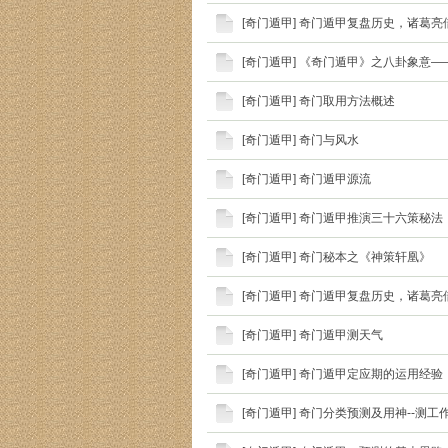
[
奇门遁甲
]
奇门遁甲复盘历史，诸葛亮
[
奇门遁甲
]
《奇门遁甲》之八卦象意—
[
奇门遁甲
]
奇门取用方法概述
[
奇门遁甲
]
奇门与风水
[
奇门遁甲
]
奇门遁甲源流
[
奇门遁甲
]
奇门遁甲推演三十六策秘法
[
奇门遁甲
]
奇门秘本之《神策轩凰》
[
奇门遁甲
]
奇门遁甲复盘历史，诸葛亮
[
奇门遁甲
]
奇门遁甲测天气
[
奇门遁甲
]
奇门遁甲定应期的运用经验
[
奇门遁甲
]
奇门分类预测及用神--测工