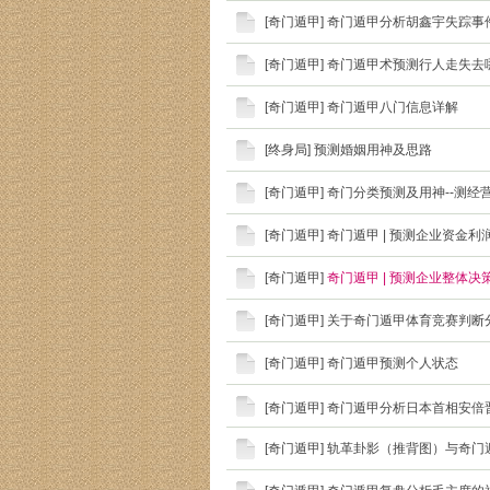
[
奇门遁甲
]
奇门遁甲分析胡鑫宇失踪事
[
奇门遁甲
]
奇门遁甲术预测行人走失去
[
奇门遁甲
]
奇门遁甲八门信息详解
[
终身局
]
预测婚姻用神及思路
[
奇门遁甲
]
奇门分类预测及用神--测经
[
奇门遁甲
]
奇门遁甲 | 预测企业资金
[
奇门遁甲
]
奇门遁甲 | 预测企业整体
[
奇门遁甲
]
关于奇门遁甲体育竞赛判断
[
奇门遁甲
]
奇门遁甲预测个人状态
[
奇门遁甲
]
奇门遁甲分析日本首相安倍
[
奇门遁甲
]
轨革卦影（推背图）与奇门