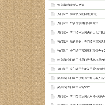
[
终身局
]
命盘断人财运
[
奇门遁甲
]
得财多少的问题(财运)
[
奇门遁甲
]
对合作求财的判断方法
[
奇门遁甲
]
奇门遁甲预测买卖房地产投
[
奇门遁甲
]
经典案例：奇门遁甲预测卖
[
奇门遁甲
]
奇门遁甲预测魔都疫情今年5
[
终身局
]
奇门遁甲神星门天地盘格局的
[
奇门遁甲
]
奇门遁甲意象符号系统精密
[
终身局
]
奇门遁甲预测局中如何看人品
[
终身局
]
奇门遁甲落宫空亡
[
奇门遁甲
]
奇门分类预测及用神--测疾