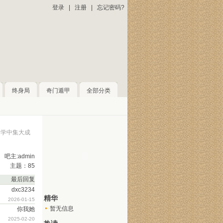
登录
|
注册
|
忘记密码?
终身局
奇门遁甲
全部分类
测学中集大成
吧主:admin
主题：85
最后回复
dxc3234
精华
2026-01-15
暂无信息
你我她
2025-02-20