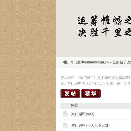
奇门遁甲qimendunjia.cn
» 全部帖子浏
版块介绍: 《奇门遁甲》是中华民族的精典
者。奇门遁甲网（qimendunjia.cn）是
标题
[
奇门遁甲
]
学习
[
奇门遁甲
]
一天只卜三卦