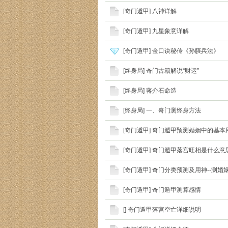
[
奇门遁甲
]
八神详解
[
奇门遁甲
]
九星象意详解
[
奇门遁甲
]
金口诀秘传《孙膑兵法》
[
终身局
]
奇门古籍解说“财运”
[
终身局
]
蒋介石命造
[
终身局
]
一、奇门测终身方法
[
奇门遁甲
]
奇门遁甲预测婚姻中的基本
[
奇门遁甲
]
奇门遁甲落宫旺相是什么意
[
奇门遁甲
]
奇门分类预测及用神--测婚
[
奇门遁甲
]
奇门遁甲测算感情
[
]
奇门遁甲落宫空亡详细说明