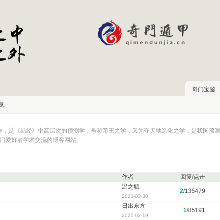
奇门宝鉴
览
著作，是《易经》中高层次的预测学，号称帝王之学，又为夺天地造化之学，是我国预
一个奇门爱好者学术交流的博客网站。
作者
回复/点击
温之毓
2
/
135479
2023-03-30
日出东方
1
/
85191
2025-02-19