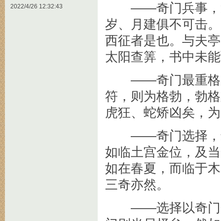
——奇门兵事，避
2022/4/26 12:32:43
岁、月建俱不可击。
西征者是也。与夫亭
太阳查筭，书中未能
——奇门最重格局
符，则为格勃，勃格
虎狂、蛇矫凶矣，为
——奇门选择，最
如临土宫金位，及当
如在春夏，而临于木
三奇亦然。
——选择以奇门会