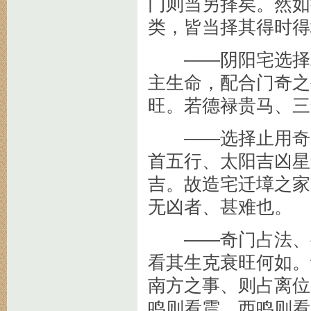
门则当另择矣。然如
类，皆当择其得时得
——阴阳宅选择粗
主生命，配合门奇之
旺。若德禄贵马、三
——选择止用奇门
首五行、太阳吉凶星
吉。故造宅迁墇之家
无凶者、甚难也。
——奇门占法、要
看其生克衰旺何如。
南方之事、则占离位
鸣则看震、西鸣则看