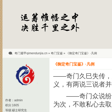
奇门遁甲qimendunjia.cn
»
奇门宝鉴
» 《御定奇门宝鉴》·凡例
《御定奇门宝鉴》·凡例
——奇门久巳失传，
义，有两说三说者并
——奇门众说纷然
作者：
admin
为次，不敢私心去取
积分:1605
等级:硕士研究生