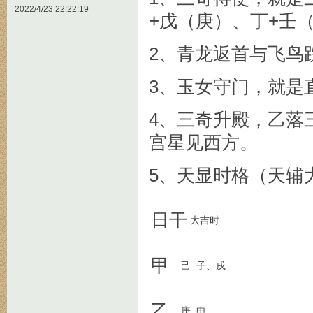
2022/4/23 22:22:19
+戊（庚）、丁+壬
2、青龙返首与飞鸟
3、玉女守门，就是
4、三奇升殿，乙落
宫星见西方。
5、天显时格（天辅
日干
大吉时
甲
己
子、戌
乙
庚
申