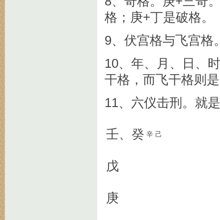
8、奇格。庚+三奇
格；庚+丁是破格。
9、伏宫格与飞宫格
10、年、月、日、
干格，而飞干格则是
11、六仪击刑。就
壬、癸
辛
己
戊
庚