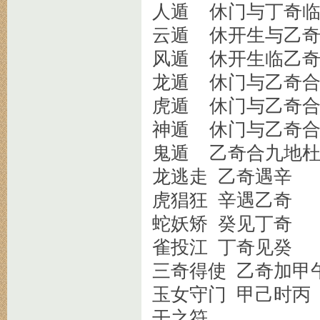
人遁 休门与丁奇
云遁 休开生与乙
风遁 休开生临乙
龙遁 休门与乙奇
虎遁 休门与乙奇
神遁 休门与乙奇
鬼遁 乙奇合九地
龙逃走 乙奇遇辛
虎猖狂 辛遇乙奇
蛇妖矫 癸见丁奇
雀投江 丁奇见癸
三奇得使 乙奇加甲
玉女守门 甲己时丙
干之符