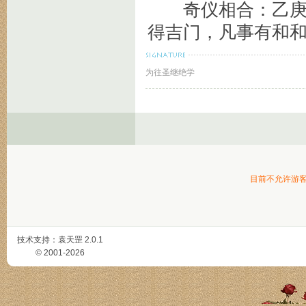
奇仪相合：乙庚、
得吉门，凡事有和
为往圣继绝学
目前不允许游
技术支持：
袁天罡
2.0.1
© 2001-2026