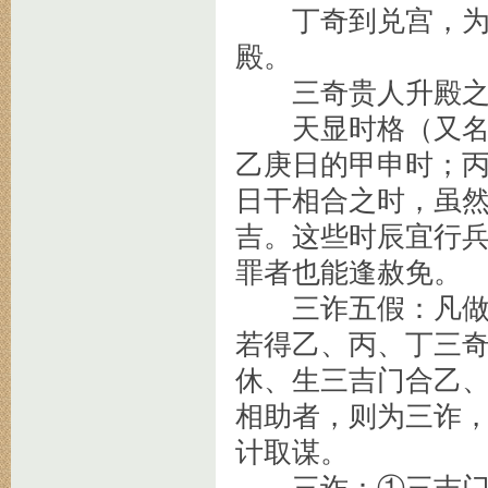
丁奇到兑宫，为星
殿。
三奇贵人升殿之
天显时格（又名天
乙庚日的甲申时；
日干相合之时，虽
吉。这些时辰宜行
罪者也能逢赦免。
三诈五假：凡做事
若得乙、丙、丁三
休、生三吉门合乙
相助者，则为三诈
计取谋。