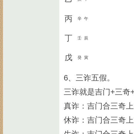
丙
辛
午
丁
壬
辰
戊
癸
寅
6、三诈五假。
三诈就是吉门+三奇
真诈：吉门合三奇上
休诈：吉门合三奇上