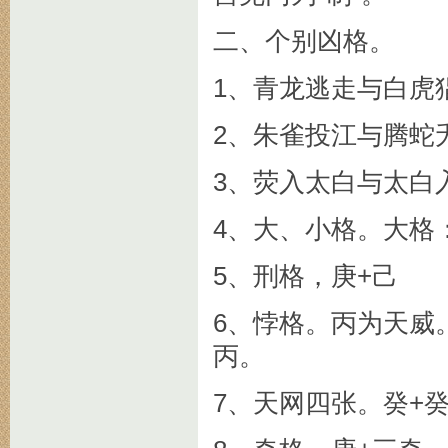
二、个别凶格。
1、青龙逃走与白虎
2、朱雀投江与腾蛇
3、荧入太白与太白
4、大、小格。大格
5、刑格，庚+己
6、悖格。丙为天威
丙。
7、天网四张。癸+