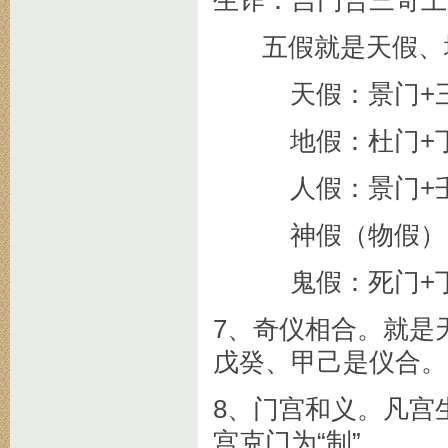
生诈：吉门合三奇上
五假就是天假、地
天假：景门+三
地假：杜门+丁、
人假：景门+壬
神假（物假）：伤
鬼假：死门+丁
7、奇仪相合。就是
戊癸、甲己是仪合。
8、门宫和义。凡宫生
宫克门为“制”。