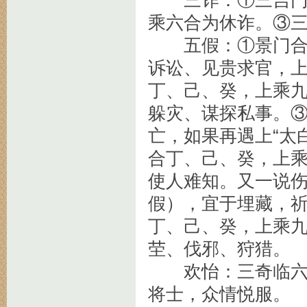
三诈：①三吉门合
乘六合为休诈。③
五假：①景门合乙
诉讼、见贵求官，
丁、己、癸，上乘
躲灾、谋探私事。
亡，如果再遇上“太
合丁、己、癸，上
使人难知。又一说
假），宜于埋藏，
丁、己、癸，上乘
茔、伐邪、狩猎。
欢怡：三奇临六甲
将士，众情悦服。