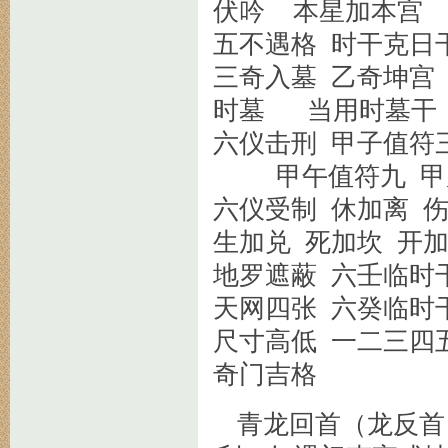
伏吟 本星加本宫
五不遇格 时干克日
三奇入墓 乙奇坤宫
时墓 当用时墓干
六仪击刑 甲子值符
甲午值符九 甲辰
六仪受制 休加离 
生加兑 死加坎 开
地罗遮蔽 六壬临时
天网四张 六癸临时
尺寸高低 一二三四
奇门吉格
青龙回首（龙反首