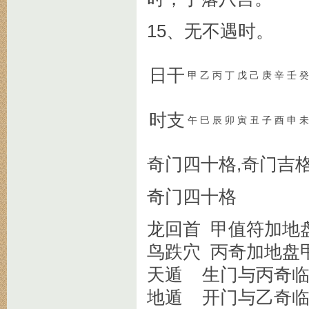
15、无不遇时。
日干
甲
乙
丙
丁
戊
己
庚
辛
壬
癸
时支
午
巳
辰
卯
寅
丑
子
酉
申
未
奇门四十格,奇门吉
奇门四十格
龙回首 甲值符加地
鸟跌穴 丙奇加地盘
天遁 生门与丙奇
地遁 开门与乙奇